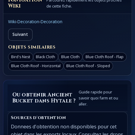
Parcourez rapidement les objets proches
Wiki
de cette fiche.
Wiki
›
Decoration
›
Decoration
Suivant
Objets similaires
Bird's Nest
Black Cloth
Blue Cloth
Blue Cloth Roof - Flap
Blue Cloth Roof - Horizontal
Blue Cloth Roof - Sloped
Guide rapide pour
Ou obtenir Ancient
savoir quoi farm et ou
Bucket dans Hytale ?
aller.
Sources d'obtention
Donnees d'obtention non disponibles pour cet
objet dans les exports locaux. Consultez les drops