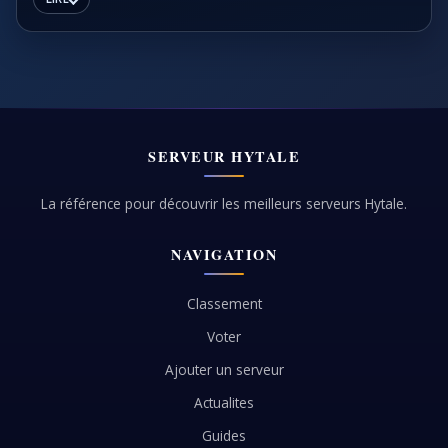
de survie. Au lieu de remplir des coffres sans plan, tu
peux définir des routes de farm ressources hytale
adaptées à ton niveau et à ton temps de jeu. Ce hub
t'aide à prioriser les matériaux qui débloquent des
étapes concrètes, pour avancer plus vite avec moins
de perte et moins de déplacements inutiles.
SERVEUR HYTALE
La référence pour découvrir les meilleurs serveurs Hytale.
NAVIGATION
Classement
Voter
Ajouter un serveur
Actualites
Guides