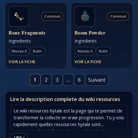
Commun
Commun
Bone Fragments
Boom Powder
Ingredients
Ingredients
Niveau 0
Butin
Niveau 0
Butin
VOIR LA FICHE
VOIR LA FICHE
1
2
3
...
6
Suivant
Lire la description complete du wiki resources
Le wiki resources hytale est la page qui te permet de
transformer la collecte en vraie progression. Tu y vois
rapidement quelles ressources hytale sont
communes, lesquelles sont rares, et surtout
comment les relier à tes besoins de craft, d'outils et