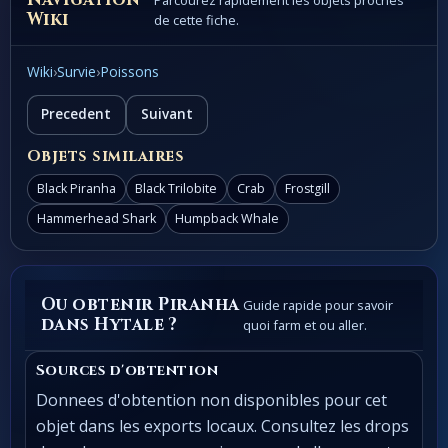
Parcourez rapidement les objets proches
Wiki
de cette fiche.
Wiki
›
Survie
›
Poissons
Precedent
Suivant
Objets similaires
Black Piranha
Black Trilobite
Crab
Frostgill
Hammerhead Shark
Humpback Whale
Ou obtenir Piranha
Guide rapide pour savoir
dans Hytale ?
quoi farm et ou aller.
Sources d'obtention
Donnees d'obtention non disponibles pour cet
objet dans les exports locaux. Consultez les drops