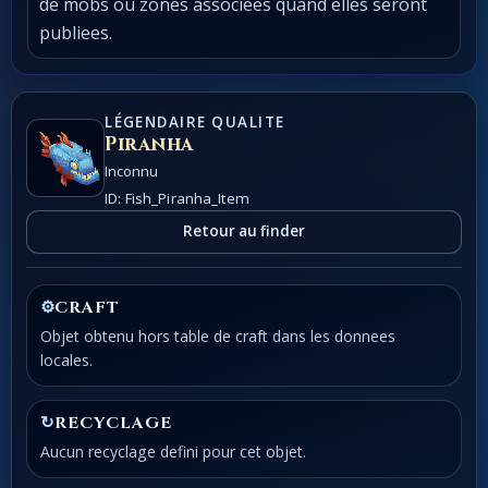
de mobs ou zones associees quand elles seront
publiees.
LÉGENDAIRE QUALITE
Piranha
Inconnu
ID: Fish_Piranha_Item
Retour au finder
⚙
CRAFT
Objet obtenu hors table de craft dans les donnees
locales.
↻
RECYCLAGE
Aucun recyclage defini pour cet objet.