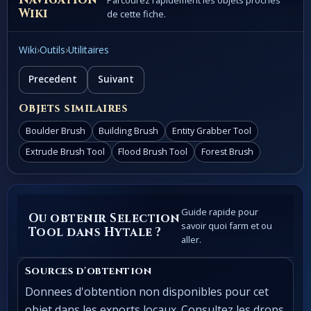
Parcourez rapidement les objets proches
Wiki
de cette fiche.
Wiki
›
Outils
›
Utilitaires
Precedent
Suivant
Objets similaires
Boulder Brush
Building Brush
Entity Grabber Tool
Extrude Brush Tool
Flood Brush Tool
Forest Brush
Guide rapide pour
Ou obtenir Selection
savoir quoi farm et ou
Tool dans Hytale ?
aller.
Sources d'obtention
Donnees d'obtention non disponibles pour cet
objet dans les exports locaux. Consultez les drops