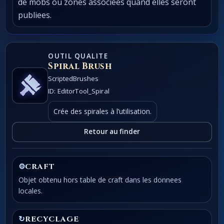
de mobs ou zones associees quand elles seront
publiees.
OUTIL QUALITE
Spiral Brush
ScriptedBrushes
ID: EditorTool_Spiral
Crée des spirales à l’utilisation.
Retour au finder
⚙
CRAFT
Objet obtenu hors table de craft dans les donnees
locales.
↻
RECYCLAGE