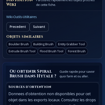
Parcourez rapidement les objets proches
Wiki
de cette fiche.
Wiki
›
Outils
›
Utilitaires
Precedent
Suivant
Objets similaires
Boulder Brush
Building Brush
Entity Grabber Tool
Extrude Brush Tool
Flood Brush Tool
Forest Brush
Ou obtenir Spiral
Guide rapide pour savoir
Brush dans Hytale ?
quoi farm et ou aller.
Sources d'obtention
Donnees d'obtention non disponibles pour cet
objet dans les exports locaux. Consultez les drops