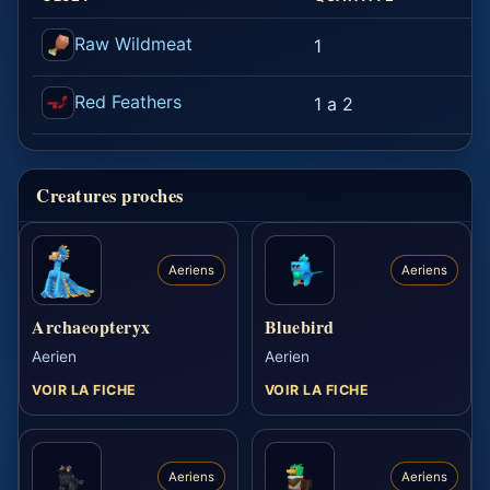
Raw Wildmeat
1
1
Red Feathers
1 a 2
1
Creatures proches
Aeriens
Aeriens
Archaeopteryx
Bluebird
Aerien
Aerien
VOIR LA FICHE
VOIR LA FICHE
Aeriens
Aeriens