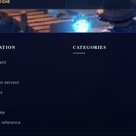
FICHE
ATION
CATEGORIES
ent
un serveur
es
ale
 reference