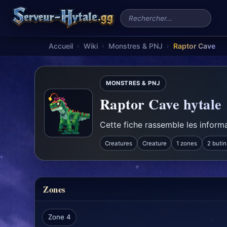
Rechercher un serveur
Accueil
Wiki
Monstres & PNJ
Raptor Cave
›
›
›
MONSTRES & PNJ
Raptor Cave hytale
Cette fiche rassemble les informa
Creatures
Creature
1 zones
2 butin
Zones
Zone 4