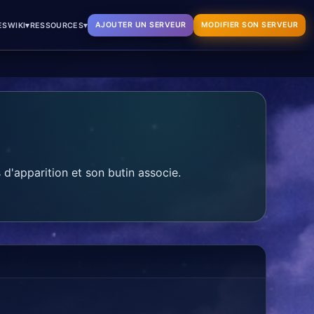
▾
▾
AJOUTER UN SERVEUR
MODIFIER SON SERVEUR
ES
WIKI
RESSOURCES
d'apparition et son butin associe.