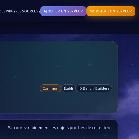
DES
▾
▾
WIKI
RESSOURCES
AJOUTER UN SERVEUR
MODIFIER SON SERVEUR
Commun
Établi
ID Bench_Builders
Parcourez rapidement les objets proches de cette fiche.