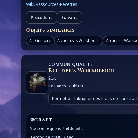
Wiki
›
Ressources
›
Recettes
Precedent
Suivant
Objets similaires
Air Grimoire
Alchemist's Workbench
Arcanist's Workb
COMMUN QUALITE
Builder's Workbench
Établi
ID: Bench_Builders
Permet de fabriquer des blocs de constructi
⚙
CRAFT
Station requise:
Fieldcraft
Temps de craft: 3 sec