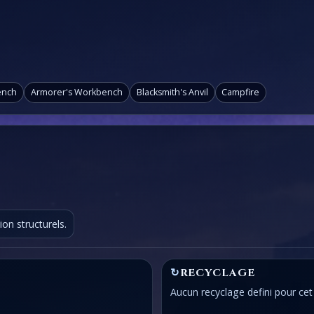
ench
Armorer's Workbench
Blacksmith's Anvil
Campfire
on structurels.
↻
RECYCLAGE
Aucun recyclage defini pour cet