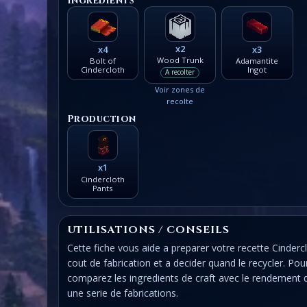
Ingredients
x2
x4
x3
Wood Trunk
Bolt of
Adamantite
Cindercloth
Ingot
A recolter
Voir zones de
recolte
Production
x1
Cindercloth
Pants
UTILISATIONS / CONSEILS
Cette fiche vous aide a preparer votre recette Cindercl
cout de fabrication et a decider quand le recycler. Po
comparez les ingredients de craft avec le rendement 
une serie de fabrications.