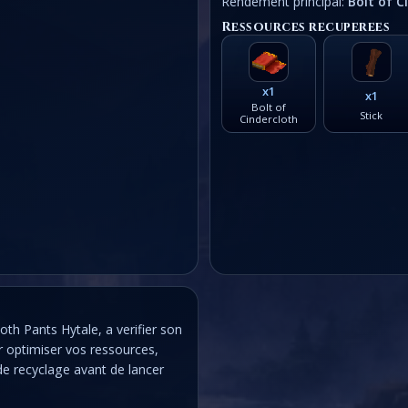
Rendement principal:
Bolt of C
Ressources recuperees
x1
x1
Bolt of
Stick
Cindercloth
oth Pants Hytale, a verifier son
ur optimiser vos ressources,
de recyclage avant de lancer