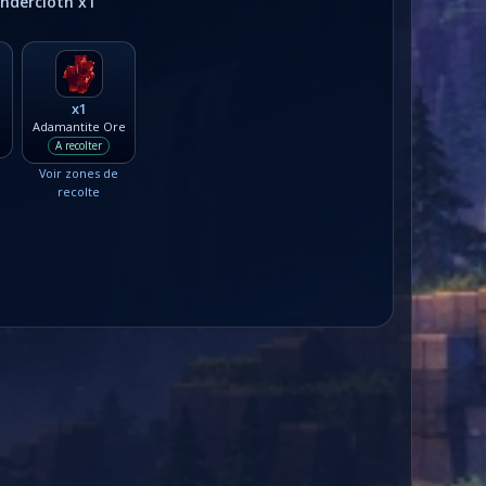
indercloth x1
x1
Adamantite Ore
A recolter
Voir zones de
recolte