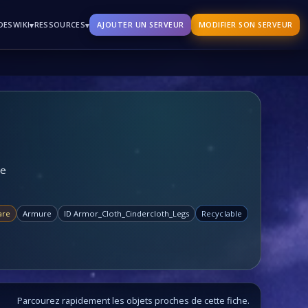
DES
▾
▾
WIKI
RESSOURCES
AJOUTER UN SERVEUR
MODIFIER SON SERVEUR
ge
are
Armure
ID Armor_Cloth_Cindercloth_Legs
Recyclable
Parcourez rapidement les objets proches de cette fiche.