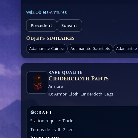
Wiki
›
Objets
›
Armures
Precedent
Suivant
Objets similaires
Adamantite Cuirass
Adamantite Gauntlets
Adamantite
RARE QUALITE
Cindercloth Pants
Armure
ID: Armor_Cloth_Cindercloth_Legs
⚙
CRAFT
Station requise:
Todo
Temps de craft: 2 sec