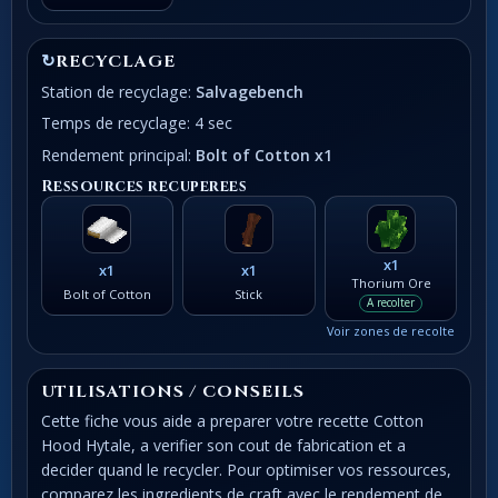
↻
RECYCLAGE
Station de recyclage:
Salvagebench
Temps de recyclage: 4 sec
Rendement principal:
Bolt of Cotton x1
Ressources recuperees
x1
x1
x1
Thorium Ore
Bolt of Cotton
Stick
A recolter
Voir zones de recolte
UTILISATIONS / CONSEILS
Cette fiche vous aide a preparer votre recette Cotton
Hood Hytale, a verifier son cout de fabrication et a
decider quand le recycler. Pour optimiser vos ressources,
comparez les ingredients de craft avec le rendement de