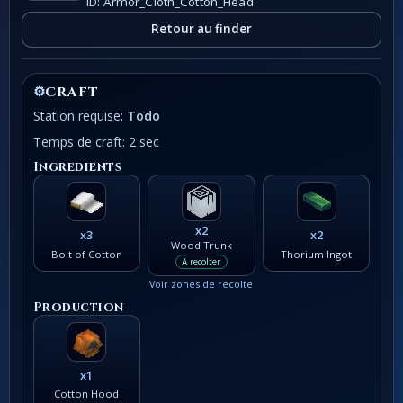
ID: Armor_Cloth_Cotton_Head
Retour au finder
⚙
CRAFT
Station requise:
Todo
Temps de craft: 2 sec
Ingredients
x2
x3
x2
Wood Trunk
Bolt of Cotton
Thorium Ingot
A recolter
Voir zones de recolte
Production
x1
Cotton Hood