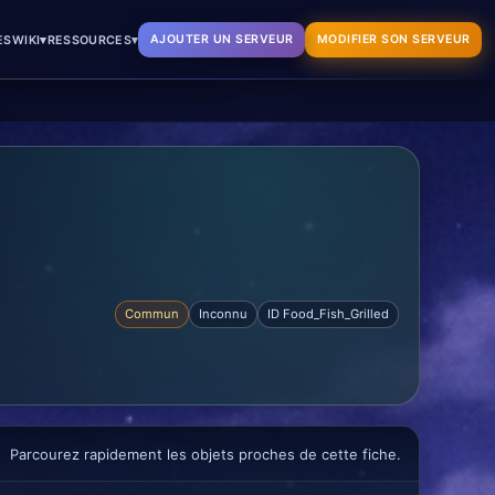
▾
▾
AJOUTER UN SERVEUR
MODIFIER SON SERVEUR
ES
WIKI
RESSOURCES
Commun
Inconnu
ID Food_Fish_Grilled
Parcourez rapidement les objets proches de cette fiche.