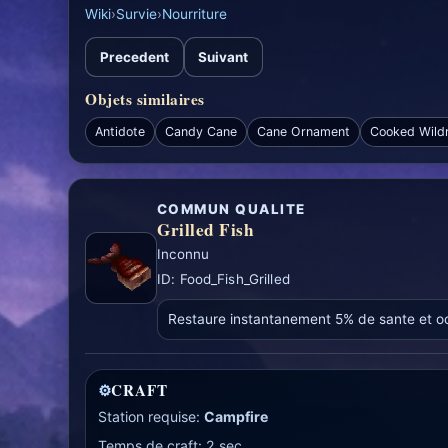
Wiki
›
Survie
›
Nourriture
Precedent
Suivant
Objets similaires
Antidote
Candy Cane
Cane Ornament
Cooked Wild
COMMUN QUALITE
Grilled Fish
Inconnu
ID: Food_Fish_Grilled
Restaure instantanement 5% de sante et oct
⚙
CRAFT
Station requise:
Campfire
Temps de craft: 2 sec