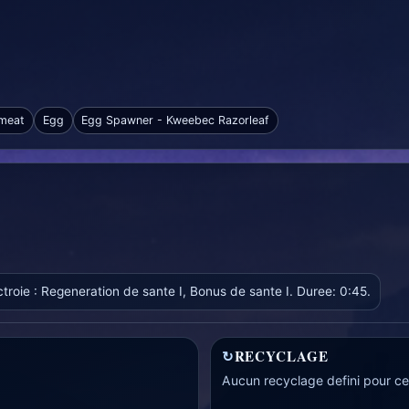
meat
Egg
Egg Spawner - Kweebec Razorleaf
roie : Regeneration de sante I, Bonus de sante I. Duree: 0:45.
↻
RECYCLAGE
Aucun recyclage defini pour cet