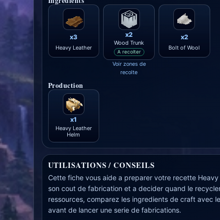
Ingredients
x2
x3
x2
Wood Trunk
Heavy Leather
Bolt of Wool
A recolter
Voir zones de
recolte
Production
x1
Heavy Leather
Helm
UTILISATIONS / CONSEILS
Cette fiche vous aide a preparer votre recette Heavy 
son cout de fabrication et a decider quand le recycler
ressources, comparez les ingredients de craft avec 
avant de lancer une serie de fabrications.