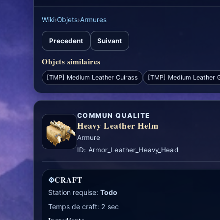
Wiki
›
Objets
›
Armures
Precedent
Suivant
Objets similaires
[TMP] Medium Leather Cuirass
[TMP] Medium Leather 
COMMUN QUALITE
Heavy Leather Helm
Armure
ID: Armor_Leather_Heavy_Head
⚙
CRAFT
Station requise:
Todo
Temps de craft: 2 sec