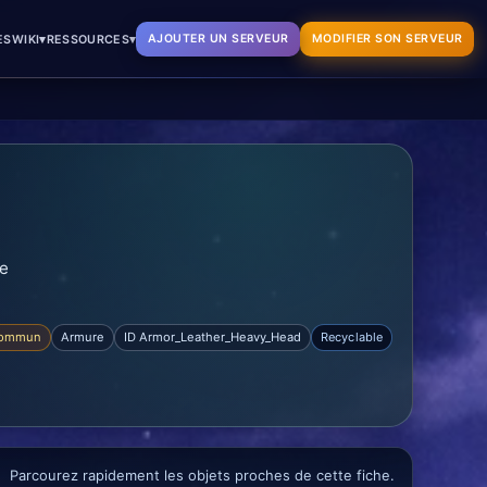
▾
▾
AJOUTER UN SERVEUR
MODIFIER SON SERVEUR
ES
WIKI
RESSOURCES
ge
ommun
Armure
ID Armor_Leather_Heavy_Head
Recyclable
Parcourez rapidement les objets proches de cette fiche.