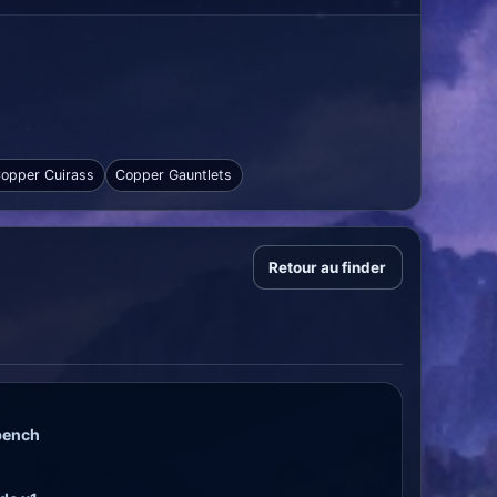
opper Cuirass
Copper Gauntlets
Retour au finder
bench