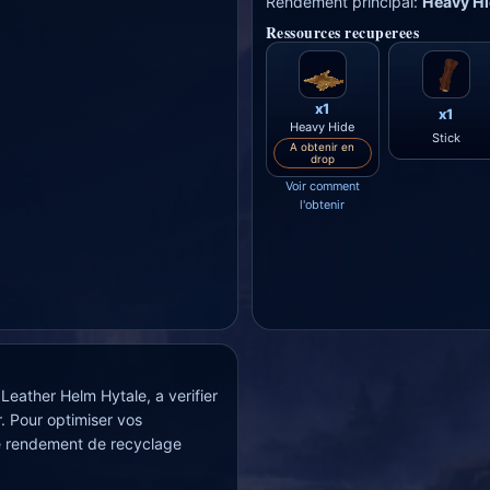
Rendement principal:
Heavy Hi
Ressources recuperees
x1
x1
Heavy Hide
Stick
A obtenir en
drop
Voir comment
l'obtenir
Leather Helm Hytale, a verifier
. Pour optimiser vos
le rendement de recyclage