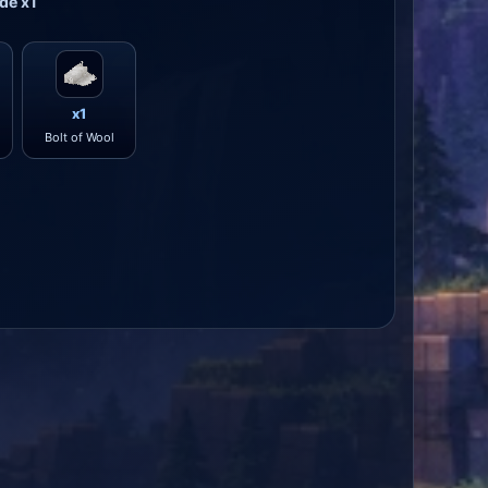
de x1
x1
Bolt of Wool