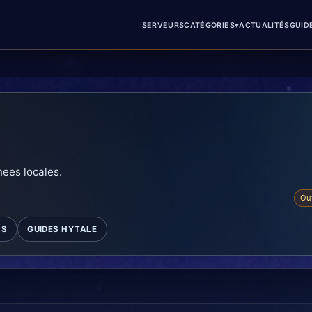
▾
SERVEURS
CATÉGORIES
ACTUALITÉS
GUID
nees locales.
Out
MS
GUIDES HYTALE