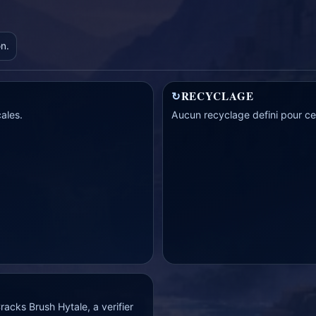
on.
↻
RECYCLAGE
ales.
Aucun recyclage defini pour cet
racks Brush Hytale, a verifier