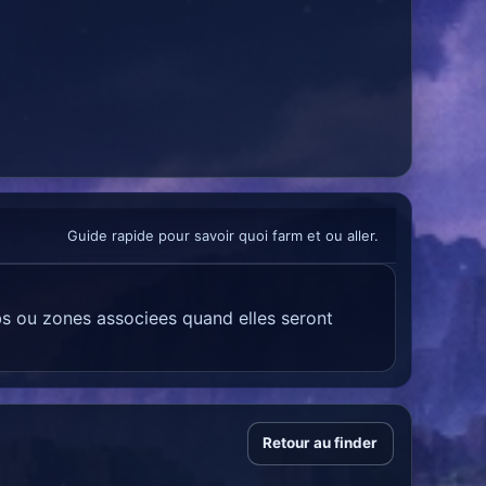
Guide rapide pour savoir quoi farm et ou aller.
bs ou zones associees quand elles seront
Retour au finder