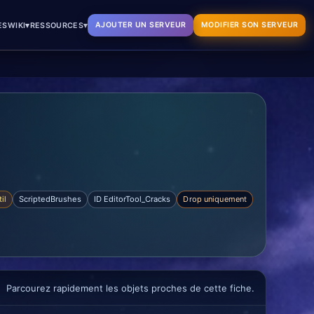
▾
▾
AJOUTER UN SERVEUR
MODIFIER SON SERVEUR
ES
WIKI
RESSOURCES
il
ScriptedBrushes
ID EditorTool_Cracks
Drop uniquement
Parcourez rapidement les objets proches de cette fiche.