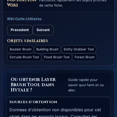
Parcourez rapidement les objets proches
Wiki
de cette fiche.
Wiki
›
Outils
›
Utilitaires
Precedent
Suivant
Objets similaires
Boulder Brush
Building Brush
Entity Grabber Tool
Extrude Brush Tool
Flood Brush Tool
Forest Brush
Ou obtenir Layer
Guide rapide pour
Brush Tool dans
savoir quoi farm et ou
Hytale ?
aller.
Sources d'obtention
Donnees d'obtention non disponibles pour cet
objet dans les exports locaux. Consultez les