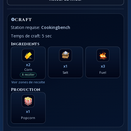
⚙
CRAFT
Station requise:
Cookingbench
Temps de craft: 5 sec
Ingredients
x2
x1
x3
Corn
Salt
Fuel
A recolter
Voir zones de recolte
Production
x1
Popcorn