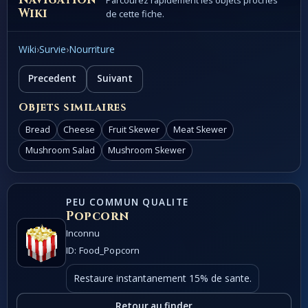
Parcourez rapidement les objets proches
Wiki
de cette fiche.
Wiki
›
Survie
›
Nourriture
Precedent
Suivant
Objets similaires
Bread
Cheese
Fruit Skewer
Meat Skewer
Mushroom Salad
Mushroom Skewer
PEU COMMUN QUALITE
Popcorn
Inconnu
ID: Food_Popcorn
Restaure instantanement 15% de sante.
Retour au finder