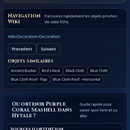
Navigation
Parcourez rapidement les objets proches
Wiki
de cette fiche.
Wiki
›
Decoration
›
Decoration
Precedent
Suivant
Objets similaires
Ancient Bucket
Bird's Nest
Black Cloth
Blue Cloth
Blue Cloth Roof - Flap
Blue Cloth Roof - Horizontal
Ou obtenir Purple
Guide rapide pour
Coral Seashell dans
savoir quoi farm et ou
Hytale ?
aller.
Sources d'obtention