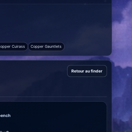
opper Cuirass
Copper Gauntlets
Retour au finder
bench