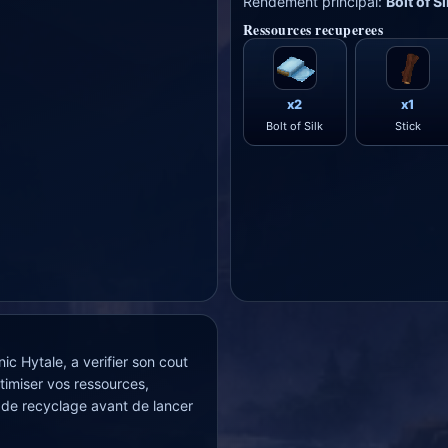
Rendement principal:
Bolt of Si
Ressources recuperees
x2
x1
Bolt of Silk
Stick
ic Hytale, a verifier son cout
timiser vos ressources,
 de recyclage avant de lancer