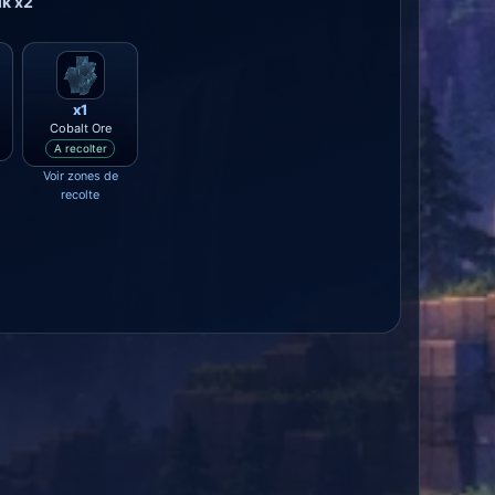
lk x2
x1
Cobalt Ore
A recolter
Voir zones de
recolte