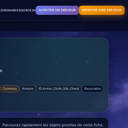
▾
▾
AJOUTER UN SERVEUR
MODIFIER SON SERVEUR
ES
WIKI
RESSOURCES
ge
Commun
Armure
ID Armor_Cloth_Silk_Chest
Recyclable
Parcourez rapidement les objets proches de cette fiche.