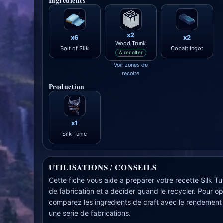
Ingredients
x2
x6
x2
Wood Trunk
Bolt of Silk
Cobalt Ingot
A recolter
Voir zones de
recolte
Production
x1
Silk Tunic
UTILISATIONS / CONSEILS
Cette fiche vous aide a preparer votre recette Silk Tun
de fabrication et a decider quand le recycler. Pour op
comparez les ingredients de craft avec le rendement
une serie de fabrications.