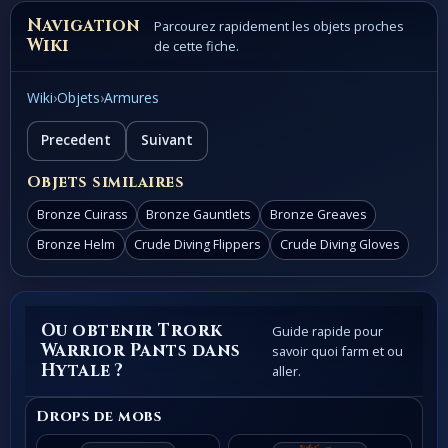
Navigation
Parcourez rapidement les objets proches
Wiki
de cette fiche.
Wiki
›
Objets
›
Armures
Precedent
Suivant
Objets similaires
Bronze Cuirass
Bronze Gauntlets
Bronze Greaves
Bronze Helm
Crude Diving Flippers
Crude Diving Gloves
Ou obtenir Trork
Guide rapide pour
Warrior Pants dans
savoir quoi farm et ou
Hytale ?
aller.
Drops de mobs