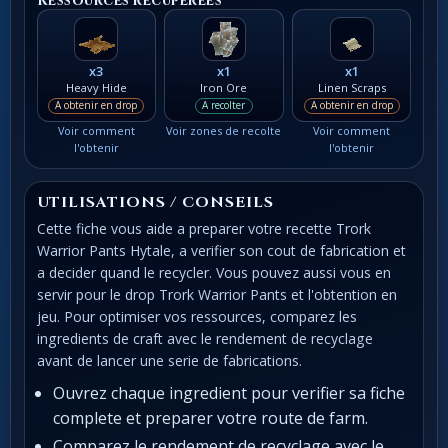
Ressources recuperees
x3
x1
x1
Heavy Hide
Iron Ore
Linen Scraps
A obtenir en drop
A recolter
A obtenir en drop
Voir comment
Voir zones de recolte
Voir comment
l'obtenir
l'obtenir
UTILISATIONS / CONSEILS
Cette fiche vous aide a preparer votre recette Trork
Warrior Pants Hytale, a verifier son cout de fabrication et
a decider quand le recycler. Vous pouvez aussi vous en
servir pour le drop Trork Warrior Pants et l'obtention en
jeu. Pour optimiser vos ressources, comparez les
ingredients de craft avec le rendement de recyclage
avant de lancer une serie de fabrications.
Ouvrez chaque ingredient pour verifier sa fiche
complete et preparer votre route de farm.
Comparez le rendement de recyclage avec le