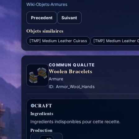
Wiki
›
Objets
›
Armures
Precedent
Suivant
Objets similaires
[TMP] Medium Leather Cuirass
[TMP] Medium Leather 
COMMUN QUALITE
Woolen Bracelets
Armure
ID: Armor_Wool_Hands
⚙
CRAFT
Ingredients
Ingredients indisponibles pour cette recette.
Production