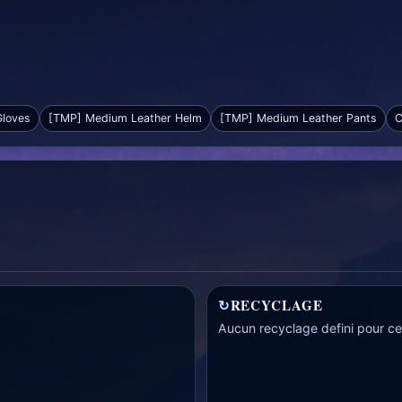
Gloves
[TMP] Medium Leather Helm
[TMP] Medium Leather Pants
C
↻
RECYCLAGE
Aucun recyclage defini pour cet