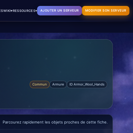
▾
▾
AJOUTER UN SERVEUR
MODIFIER SON SERVEUR
ES
WIKI
RESSOURCES
Commun
Armure
ID Armor_Wool_Hands
Parcourez rapidement les objets proches de cette fiche.