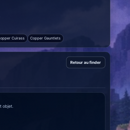
opper Cuirass
Copper Gauntlets
Retour au finder
 objet.