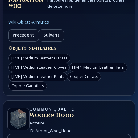
Parcourez rapidement les objets proches
Wiki
de cette fiche.
Wiki
›
Objets
›
Armures
Precedent
Suivant
Objets similaires
[TMP] Medium Leather Cuirass
[TMP] Medium Leather Gloves
[TMP] Medium Leather Helm
[TMP] Medium Leather Pants
Copper Cuirass
Copper Gauntlets
COMMUN QUALITE
Woolen Hood
Armure
ID: Armor_Wool_Head