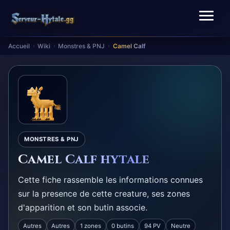
Accueil
Wiki
Monstres & PNJ
Camel Calf
›
›
›
MONSTRES & PNJ
Camel Calf hytale
Cette fiche rassemble les informations connues
sur la presence de cette creature, ses zones
d'apparition et son butin associe.
Autres
Autres
1 zones
0 butins
94 PV
Neutre