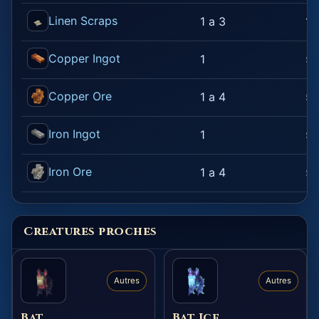
Linen Scraps
1 a 3
10
Copper Ingot
1
50
Copper Ore
1 a 4
50
Iron Ingot
1
50
Iron Ore
1 a 4
50
Creatures proches
Autres
Autres
Bat
Bat Ice