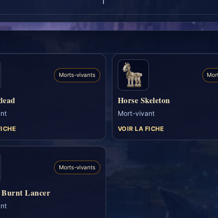
1
Morts-vivants
Mor
dead
Horse Skeleton
nt
Mort-vivant
FICHE
VOIR LA FICHE
Morts-vivants
n Burnt Lancer
nt