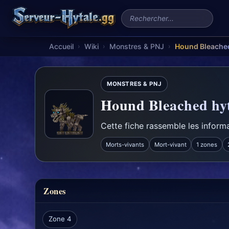
Rechercher un serveur
Accueil
Wiki
Monstres & PNJ
Hound Bleache
›
›
›
MONSTRES & PNJ
Hound Bleached hy
Cette fiche rassemble les informa
Morts-vivants
Mort-vivant
1 zones
Zones
Zone 4