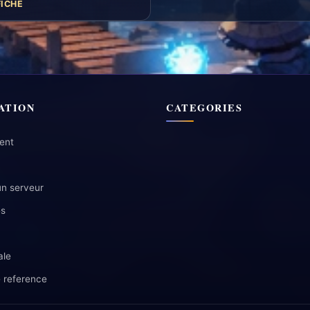
FICHE
ATION
CATEGORIES
ent
un serveur
es
ale
 reference