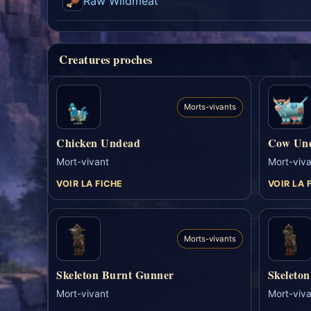
Raw Wildmeat
Creatures proches
Morts-vivants
Chicken Undead
Cow Un
Mort-vivant
Mort-viva
VOIR LA FICHE
VOIR LA 
Morts-vivants
Skeleton Burnt Gunner
Skeleto
Mort-vivant
Mort-viva