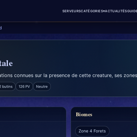
▾
SERVEURS
CATÉGORIES
ACTUALITÉS
GUID
d
tale
tions connues sur la presence de cette creature, ses zones 
2 butins
126 PV
Neutre
Biomes
Zone 4 Forets