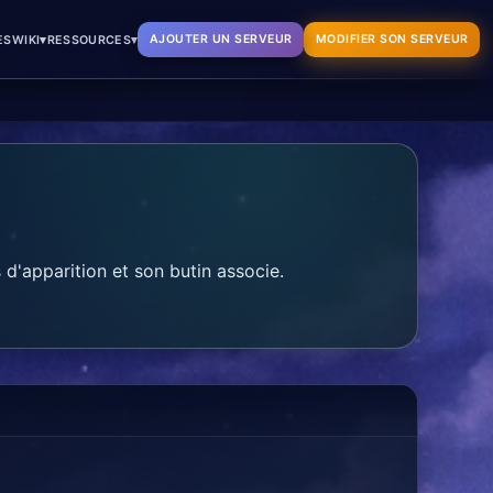
▾
▾
AJOUTER UN SERVEUR
MODIFIER SON SERVEUR
ES
WIKI
RESSOURCES
d'apparition et son butin associe.