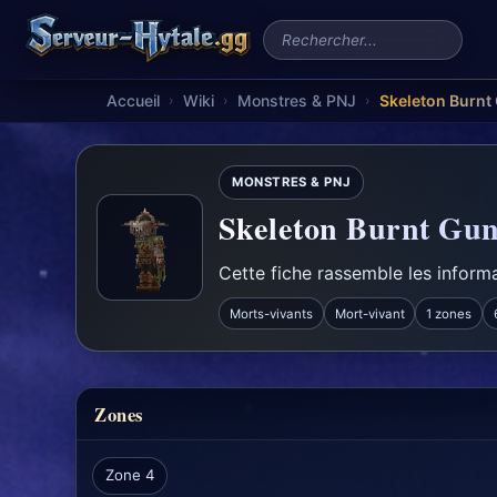
Rechercher un serveur
Accueil
Wiki
Monstres & PNJ
Skeleton Burnt
›
›
›
MONSTRES & PNJ
Skeleton Burnt Gun
Cette fiche rassemble les informa
Morts-vivants
Mort-vivant
1 zones
Zones
Zone 4