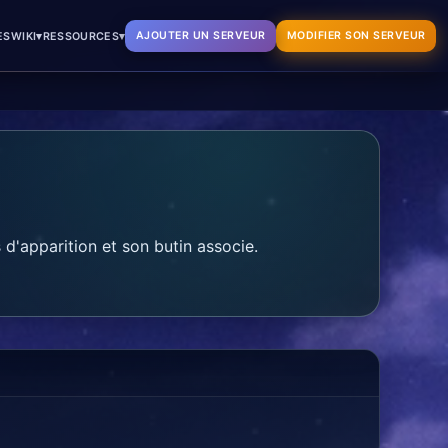
▾
▾
AJOUTER UN SERVEUR
MODIFIER SON SERVEUR
ES
WIKI
RESSOURCES
d'apparition et son butin associe.