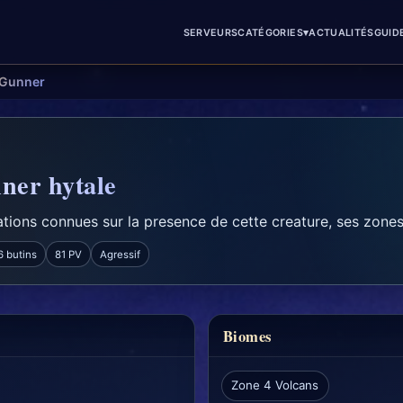
▾
SERVEURS
CATÉGORIES
ACTUALITÉS
GUID
 Gunner
ner hytale
tions connues sur la presence de cette creature, ses zones 
6 butins
81 PV
Agressif
Biomes
Zone 4 Volcans