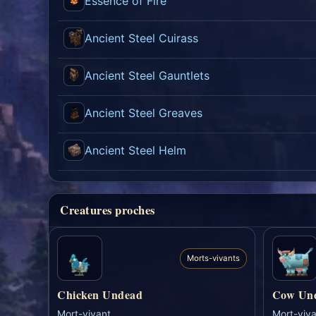
Essence of Fire
Ancient Steel Cuirass
Ancient Steel Gauntlets
Ancient Steel Greaves
Ancient Steel Helm
Creatures proches
Morts-vivants
Chicken Undead
Cow Un
Mort-vivant
Mort-viva