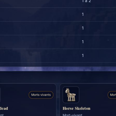
1 a 2
1
1
1
1
Morts-vivants
Mor
dead
Horse Skeleton
nt
Mort-vivant