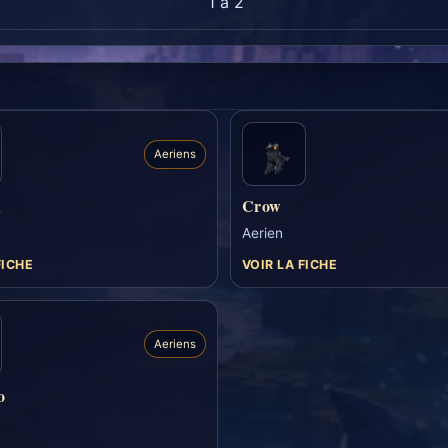
1 a 2
Aeriens
d
Crow
Aerien
FICHE
VOIR LA FICHE
Aeriens
o