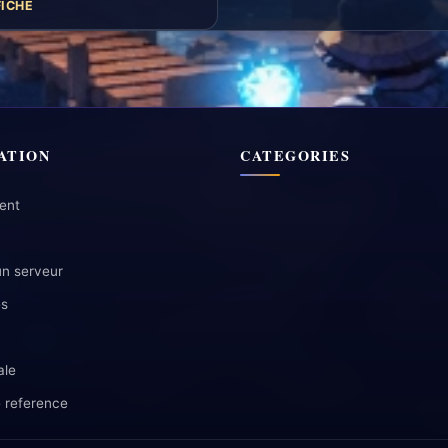
FICHE
ATION
CATEGORIES
ent
un serveur
es
ale
 reference