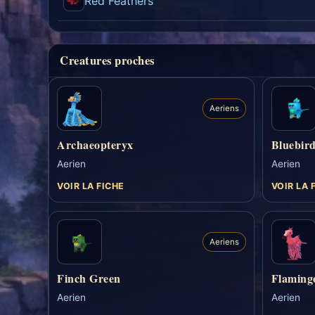
Red Feathers
Creatures proches
Aeriens
Archaeopteryx
Bluebir
Aerien
Aerien
VOIR LA FICHE
VOIR LA 
Aeriens
Finch Green
Flaming
Aerien
Aerien