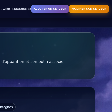
▾
▾
AJOUTER UN SERVEUR
MODIFIER SON SERVEUR
ES
WIKI
RESSOURCES
d'apparition et son butin associe.
ntagnes