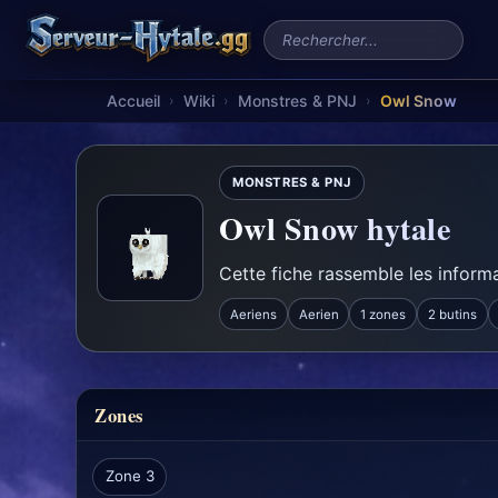
Rechercher un serveur
Accueil
Wiki
Monstres & PNJ
Owl Snow
›
›
›
MONSTRES & PNJ
Owl Snow hytale
Cette fiche rassemble les informa
Aeriens
Aerien
1 zones
2 butins
Zones
Zone 3