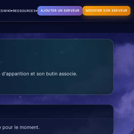
▾
▾
AJOUTER UN SERVEUR
MODIFIER SON SERVEUR
ES
WIKI
RESSOURCES
d'apparition et son butin associe.
e pour le moment.