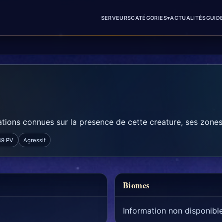
▾
SERVEURS
CATÉGORIES
ACTUALITÉS
GUID
tions connues sur la presence de cette creature, ses zones 
49 PV
Agressif
Biomes
Information non disponibl