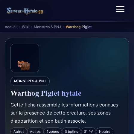
Accueil
Wiki
Monstres & PNJ
Warthog Piglet
›
›
›
MONSTRES & PNJ
Warthog Piglet hytale
Cette fiche rassemble les informations connues
sur la presence de cette creature, ses zones
d'apparition et son butin associe.
Autres
Autres
1 zones
0 butins
81 PV
Neutre