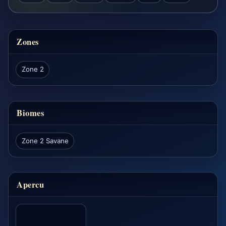
Zones
Zone 2
Biomes
Zone 2 Savane
Apercu