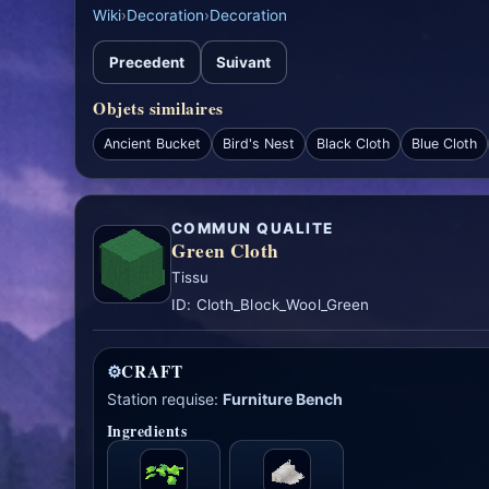
Wiki
›
Decoration
›
Decoration
Precedent
Suivant
Objets similaires
Ancient Bucket
Bird's Nest
Black Cloth
Blue Cloth
COMMUN QUALITE
Green Cloth
Tissu
ID: Cloth_Block_Wool_Green
⚙
CRAFT
Station requise:
Furniture Bench
Ingredients