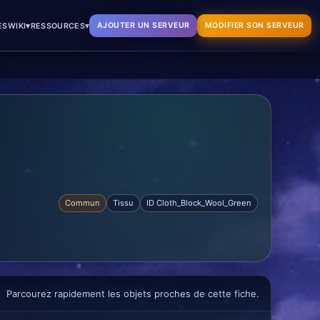
▾
▾
AJOUTER UN SERVEUR
MODIFIER SON SERVEUR
ES
WIKI
RESSOURCES
Commun
Tissu
ID Cloth_Block_Wool_Green
Parcourez rapidement les objets proches de cette fiche.