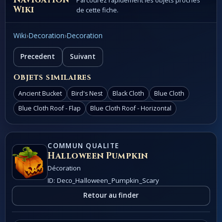
Parcourez rapidement les objets proches
Wiki
de cette fiche.
Wiki
›
Decoration
›
Decoration
Precedent
Suivant
Objets similaires
Ancient Bucket
Bird's Nest
Black Cloth
Blue Cloth
Blue Cloth Roof - Flap
Blue Cloth Roof - Horizontal
COMMUN QUALITE
Halloween Pumpkin
Décoration
ID: Deco_Halloween_Pumpkin_Scary
Retour au finder