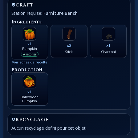
⚙
CRAFT
Station requise:
Furniture Bench
Ingredients
x1
x2
x1
Pumpkin
Stick
Charcoal
A recolter
Voir zones de recolte
Production
x1
Halloween
Pumpkin
↻
RECYCLAGE
Aucun recyclage defini pour cet objet.