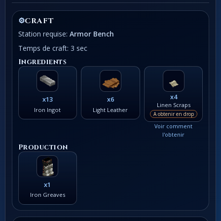
⚙
CRAFT
Station requise:
Armor Bench
Temps de craft: 3 sec
Ingredients
x4
x13
x6
Linen Scraps
Iron Ingot
Light Leather
A obtenir en drop
Voir comment
l'obtenir
Production
x1
Iron Greaves