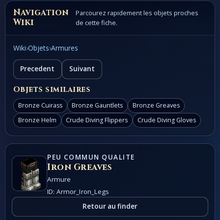
Navigation
Parcourez rapidement les objets proches
Wiki
de cette fiche.
Wiki
›
Objets
›
Armures
Precedent
Suivant
Objets similaires
Bronze Cuirass
Bronze Gauntlets
Bronze Greaves
Bronze Helm
Crude Diving Flippers
Crude Diving Gloves
PEU COMMUN QUALITE
Iron Greaves
Armure
ID: Armor_Iron_Legs
Retour au finder