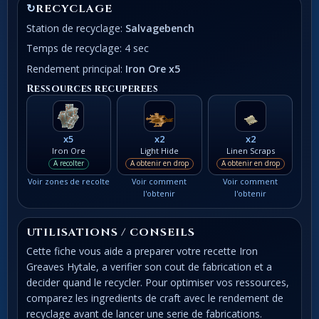
↻
RECYCLAGE
Station de recyclage:
Salvagebench
Temps de recyclage: 4 sec
Rendement principal:
Iron Ore x5
Ressources recuperees
x5
x2
x2
Iron Ore
Light Hide
Linen Scraps
A recolter
A obtenir en drop
A obtenir en drop
Voir zones de recolte
Voir comment
Voir comment
l'obtenir
l'obtenir
UTILISATIONS / CONSEILS
Cette fiche vous aide a preparer votre recette Iron
Greaves Hytale, a verifier son cout de fabrication et a
decider quand le recycler. Pour optimiser vos ressources,
comparez les ingredients de craft avec le rendement de
recyclage avant de lancer une serie de fabrications.