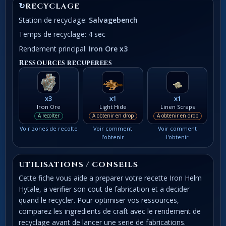
↻
RECYCLAGE
Station de recyclage:
Salvagebench
Temps de recyclage: 4 sec
Rendement principal:
Iron Ore x3
Ressources recuperees
x3
x1
x1
Iron Ore
Light Hide
Linen Scraps
A recolter
A obtenir en drop
A obtenir en drop
Voir zones de recolte
Voir comment
Voir comment
l'obtenir
l'obtenir
UTILISATIONS / CONSEILS
Cette fiche vous aide a preparer votre recette Iron Helm
Hytale, a verifier son cout de fabrication et a decider
quand le recycler. Pour optimiser vos ressources,
comparez les ingredients de craft avec le rendement de
recyclage avant de lancer une serie de fabrications.