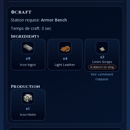
⚙
CRAFT
Station requise:
Armor Bench
Temps de craft: 3 sec
Ingredients
x3
x9
x4
Linen Scraps
Iron Ingot
Light Leather
A obtenir en drop
Voir comment
l'obtenir
Production
x1
Iron Helm