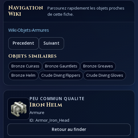
Navigation
Parcourez rapidement les objets proches
Wiki
de cette fiche.
Wiki
›
Objets
›
Armures
Precedent
Suivant
Objets similaires
Bronze Cuirass
Bronze Gauntlets
Bronze Greaves
Bronze Helm
Crude Diving Flippers
Crude Diving Gloves
PEU COMMUN QUALITE
Iron Helm
Armure
ID: Armor_Iron_Head
Retour au finder