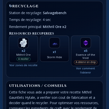
↻
RECYCLAGE
Station de recyclage:
Salvagebench
Temps de recyclage: 4 sec
Rendement principal:
Mithril Ore x2
Ressources recuperees
x2
x5
x1
Mithril Ore
Essence of the
Storm Hide
Void
A recolter
A obtenir en drop
Voir zones de recolte
Voir comment
l'obtenir
UTILISATIONS / CONSEILS
Cette fiche vous aide a preparer votre recette Mithril
Gauntlets Hytale, a verifier son cout de fabrication et a
decider quand le recycler. Pour optimiser vos ressources,
comparez les ingredients de craft avec le rendement de