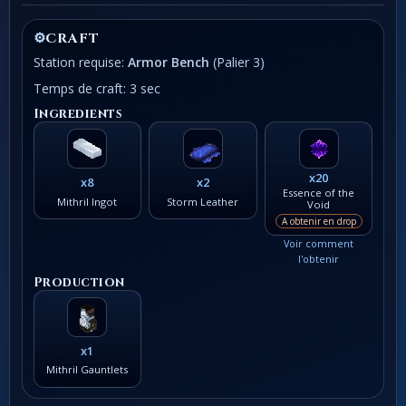
⚙
CRAFT
Station requise:
Armor Bench
(Palier 3)
Temps de craft: 3 sec
Ingredients
x20
x8
x2
Essence of the
Mithril Ingot
Storm Leather
Void
A obtenir en drop
Voir comment
l'obtenir
Production
x1
Mithril Gauntlets