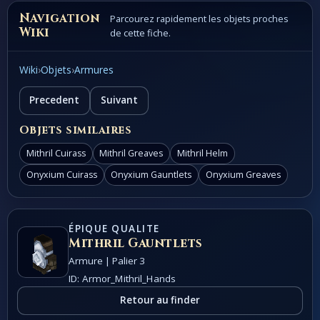
Navigation
Parcourez rapidement les objets proches
Wiki
de cette fiche.
Wiki
›
Objets
›
Armures
Precedent
Suivant
Objets similaires
Mithril Cuirass
Mithril Greaves
Mithril Helm
Onyxium Cuirass
Onyxium Gauntlets
Onyxium Greaves
ÉPIQUE QUALITE
Mithril Gauntlets
Armure | Palier 3
ID: Armor_Mithril_Hands
Retour au finder