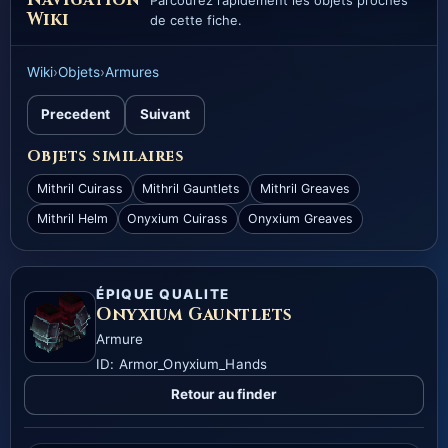
Parcourez rapidement les objets proches
Wiki
de cette fiche.
Wiki
›
Objets
›
Armures
Precedent
Suivant
Objets similaires
Mithril Cuirass
Mithril Gauntlets
Mithril Greaves
Mithril Helm
Onyxium Cuirass
Onyxium Greaves
ÉPIQUE QUALITE
Onyxium Gauntlets
Armure
ID: Armor_Onyxium_Hands
Retour au finder