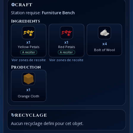
⚙
CRAFT
Station requise:
Furniture Bench
Ingredients
x1
x1
x4
Yellow Petals
Red Petals
Bolt of Wool
A recolter
A recolter
Voir zones de recolte
Voir zones de recolte
Production
x1
Orange Cloth
↻
RECYCLAGE
Aucun recyclage defini pour cet objet.