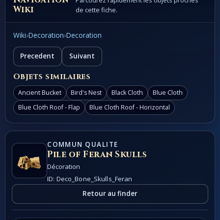
Parcourez rapidement les objets proches
Wiki
de cette fiche.
Wiki
›
Decoration
›
Decoration
Precedent
Suivant
Objets similaires
Ancient Bucket
Bird's Nest
Black Cloth
Blue Cloth
Blue Cloth Roof - Flap
Blue Cloth Roof - Horizontal
COMMUN QUALITE
Pile of Feran Skulls
Décoration
ID: Deco_Bone_Skulls_Feran
Retour au finder