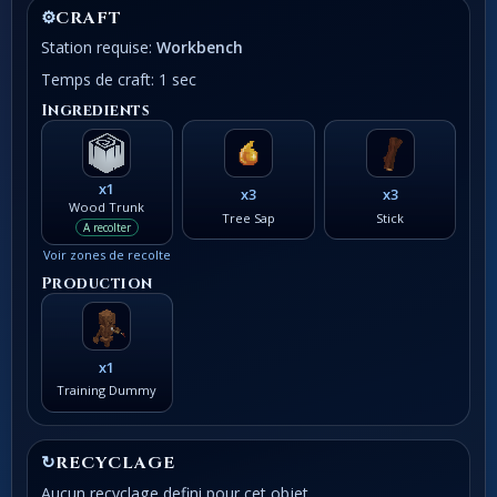
⚙
CRAFT
Station requise:
Workbench
Temps de craft: 1 sec
Ingredients
x1
x3
x3
Wood Trunk
Tree Sap
Stick
A recolter
Voir zones de recolte
Production
x1
Training Dummy
↻
RECYCLAGE
Aucun recyclage defini pour cet objet.