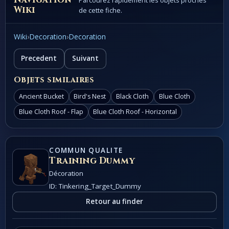
Parcourez rapidement les objets proches
Wiki
de cette fiche.
Wiki
›
Decoration
›
Decoration
Precedent
Suivant
Objets similaires
Ancient Bucket
Bird's Nest
Black Cloth
Blue Cloth
Blue Cloth Roof - Flap
Blue Cloth Roof - Horizontal
COMMUN QUALITE
Training Dummy
Décoration
ID: Tinkering_Target_Dummy
Retour au finder