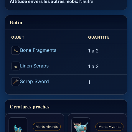
Attitude envers les autres mobs:
Neutre
Butin
OBJET
QUANTITE
C
Bone Fragments
1 a 2
1
Linen Scraps
1 a 2
1
Scrap Sword
1
1
Creatures proches
Morts-vivants
Morts-vivants