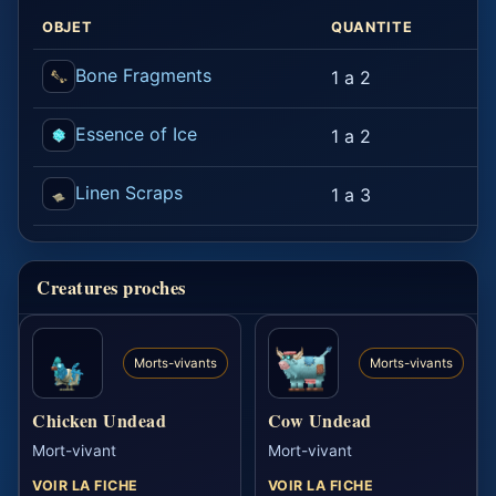
OBJET
QUANTITE
C
Bone Fragments
1 a 2
1
Essence of Ice
1 a 2
1
Linen Scraps
1 a 3
1
Creatures proches
Morts-vivants
Morts-vivants
Chicken Undead
Cow Undead
Mort-vivant
Mort-vivant
VOIR LA FICHE
VOIR LA FICHE