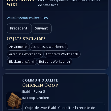
Parcourez rapidement les objets proches
Wiki
de cette fiche.
Wiki
›
Ressources
›
Recettes
Precedent
Suivant
Objets similaires
Air Grimoire
Alchemist's Workbench
Arcanist's Workbench
Armorer's Workbench
Blacksmith's Anvil
Builder's Workbench
COMMUN QUALITE
Chicken Coop
Établi | Palier 5
ID: Coop_Chicken
Objet de type Établi. Consultez la recette de