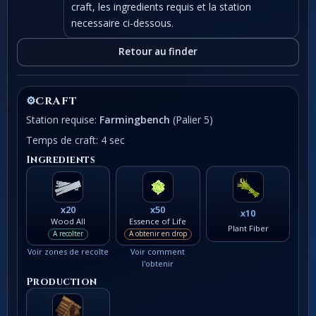
craft, les ingredients requis et la station
necessaire ci-dessous.
Retour au finder
⚙
CRAFT
Station requise:
Farmingbench
(Palier 5)
Temps de craft: 4 sec
Ingredients
x20
x50
x10
Wood All
Essence of Life
Plant Fiber
A recolter
A obtenir en drop
Voir zones de recolte
Voir comment
l'obtenir
Production