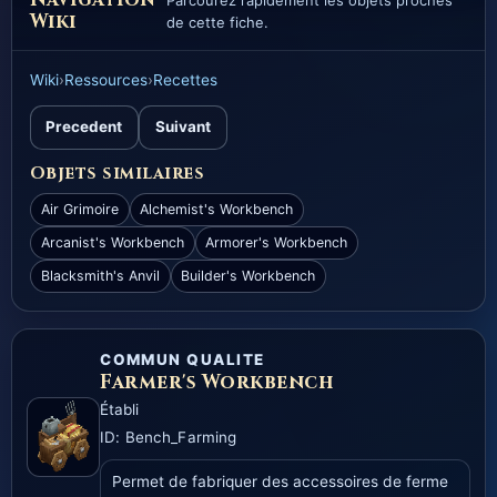
Parcourez rapidement les objets proches
Wiki
de cette fiche.
Wiki
›
Ressources
›
Recettes
Precedent
Suivant
Objets similaires
Air Grimoire
Alchemist's Workbench
Arcanist's Workbench
Armorer's Workbench
Blacksmith's Anvil
Builder's Workbench
COMMUN QUALITE
Farmer's Workbench
Établi
ID: Bench_Farming
Permet de fabriquer des accessoires de ferme