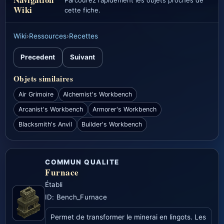
Parcourez rapidement les objets proches de
Wiki
cette fiche.
Wiki
›
Ressources
›
Recettes
Precedent
Suivant
Objets similaires
Air Grimoire
Alchemist's Workbench
Arcanist's Workbench
Armorer's Workbench
Blacksmith's Anvil
Builder's Workbench
COMMUN QUALITE
Furnace
Établi
ID: Bench_Furnace
Permet de transformer le minerai en lingots. Les