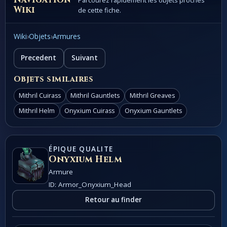
Parcourez rapidement les objets proches
Wiki
de cette fiche.
Wiki
›
Objets
›
Armures
Precedent
Suivant
Objets similaires
Mithril Cuirass
Mithril Gauntlets
Mithril Greaves
Mithril Helm
Onyxium Cuirass
Onyxium Gauntlets
ÉPIQUE QUALITE
Onyxium Helm
Armure
ID: Armor_Onyxium_Head
Retour au finder